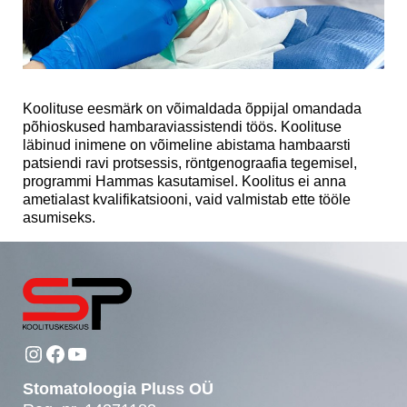
Koolituse eesmärk on võimaldada õppijal omandada
põhioskused hambaraviassistendi töös. Koolituse
läbinud inimene on võimeline abistama hambaarsti
patsiendi ravi protsessis, röntgenograafia tegemisel,
programmi Hammas kasutamisel. Koolitus ei anna
ametialast kvalifikatsiooni, vaid valmistab ette tööle
asumiseks.
Instagram
Facebook
YouTube
Stomatoloogia Pluss OÜ